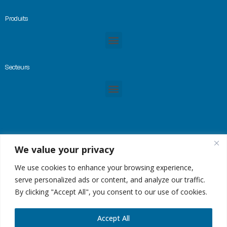
Produits
Secteurs
We value your privacy
© Copyright 2023 -GREMTEK, Tous droits réservés |
Mentions Légales
|
Plan du site
| Site
créé par
Alez PC
We use cookies to enhance your browsing experience,
serve personalized ads or content, and analyze our traffic.
By clicking "Accept All", you consent to our use of cookies.
Accept All