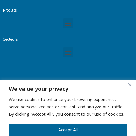
Produits
Secteurs
We value your privacy
© Copyright 2023 -GREMTEK, Tous droits réservés |
Mentions Légales
|
Plan du site
| Site
créé par
Alez PC
We use cookies to enhance your browsing experience,
serve personalized ads or content, and analyze our traffic.
By clicking "Accept All", you consent to our use of cookies.
Accept All