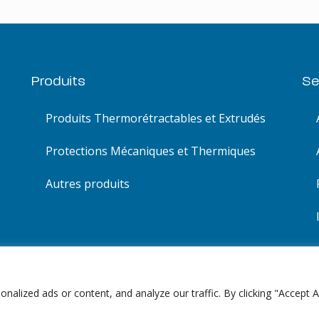
Produits
Se
Produits Thermorétractables et Extrudés
Protections Mécaniques et Thermiques
Autres produits
lized ads or content, and analyze our traffic. By clicking "Accept Al
Plan du site
| Site créé par
Alez PC