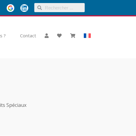
s ?
Contact
its Spéciaux