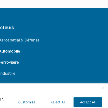
cteurs
Aérospatial & Défense
Automobile
Ferroviaire
Industrie
l",
Customize
Reject All
Accept All