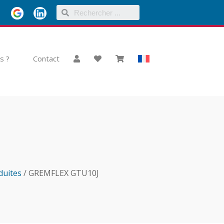
s ?
Contact
duites
/ GREMFLEX GTU10J