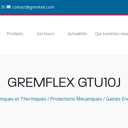
 70
contact@gremtek.com
Produits
Secteurs
Actualités
Qui sommes nou
GREMFLEX GTU10J
niques et Thermiques
/
Protections Mécaniques
/
Gaines En