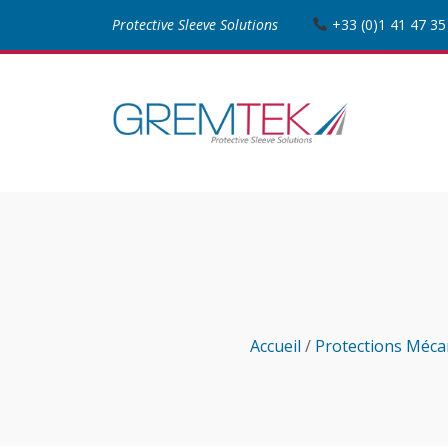
Protective Sleeve Solutions
+33 (0)1 41 47 35
Accueil
/
Protections Méca