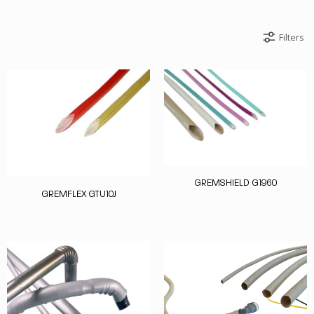
Filters
GREMSHIELD G1960
GREMFLEX GTU10J