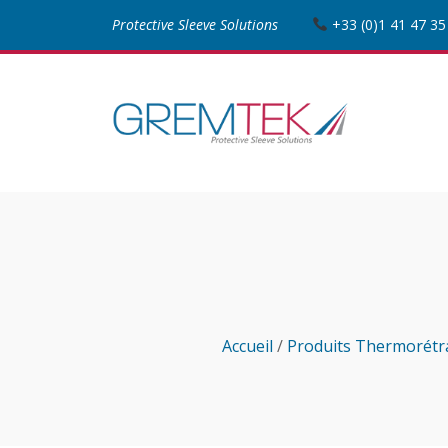
Protective Sleeve Solutions
+33 (0)1 41 47 35
Accueil
/
Produits Thermorétra