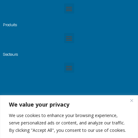
Produits
Secteurs
We value your privacy
© Copyright 2023 -GREMTEK, Tous droits réservés |
Mentions Légales
|
Plan du site
| Site
créé par
Alez PC
We use cookies to enhance your browsing experience,
serve personalized ads or content, and analyze our traffic.
By clicking "Accept All", you consent to our use of cookies.