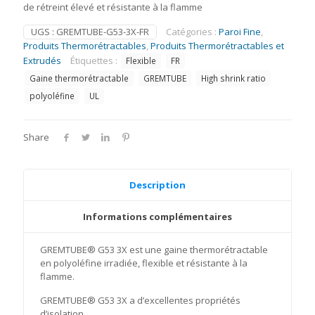
de rétreint élevé et résistante à la flamme
UGS :
GREMTUBE-G53-3X-FR
Catégories :
Paroi Fine
,
Produits Thermorétractables
,
Produits Thermorétractables et
Extrudés
Étiquettes :
Flexible
FR
Gaine thermorétractable
GREMTUBE
High shrink ratio
polyoléfine
UL
Share
Description
Informations complémentaires
GREMTUBE® G53 3X est une gaine thermorétractable
en polyoléfine irradiée, flexible et résistante à la
flamme.
GREMTUBE® G53 3X a d’excellentes propriétés
d’isolation.