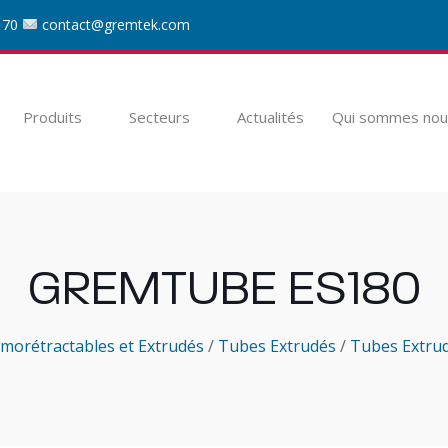
 70
contact@gremtek.com
Produits
Secteurs
Actualités
Qui sommes nou
GREMTUBE ES180
morétractables et Extrudés
/
Tubes Extrudés
/
Tubes Extru