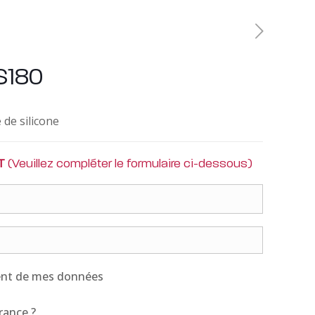
S180
de silicone
T
(Veuillez compléter le formulaire ci-dessous)
ent de mes données
France ?