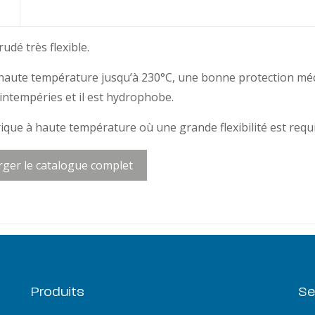
dé très flexible.
te température jusqu’à 230°C, une bonne protection méca
x intempéries et il est hydrophobe.
que à haute température où une grande flexibilité est requi
rger le catalogue complet
Produits
Se