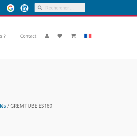
s ?
Contact
dés
/ GREMTUBE ES180