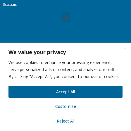
Secteurs
We value your privacy
© Copyright 2023 -GREMTEK, Tous droits réservés |
Mentions Légales
|
Plan du site
| Site
créé par
Alez PC
We use cookies to enhance your browsing experience,
serve personalized ads or content, and analyze our traffic.
By clicking "Accept All", you consent to our use of cookies.
Accept All
Customize
Reject All