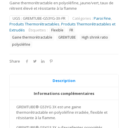
Gaine thermorétractable en polyoléfine, jaune/vert, taux de
rétreint élevé et résistante à la flamme
UGS :
GREMTUBE-G53YG-3X-FR
Catégories :
Paroi Fine
,
Produits Thermorétractables
,
Produits Thermorétractables et
Extrudés
Étiquettes :
Flexible
FR
Gaine thermorétractable
GREMTUBE
High shrink ratio
polyoléfine
Share
Description
Informations complémentaires
GREMTUBE® G53YG 3X est une gaine
thermorétractable en polyoléfine irradiée, flexible et
résistante à la flamme.
GREMTUBE® G5YG3 3X a d’excellentes propriétés