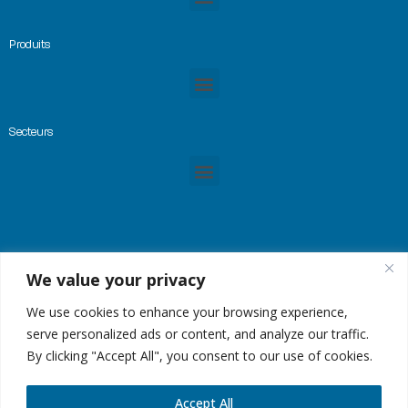
Produits
Secteurs
We value your privacy
© Copyright 2023 -GREMTEK, Tous droits réservés |
Mentions Légales
|
Plan du site
| Site
créé par
Alez PC
We use cookies to enhance your browsing experience,
serve personalized ads or content, and analyze our traffic.
By clicking "Accept All", you consent to our use of cookies.
Accept All