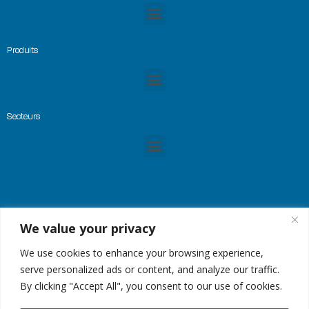
Produits
Secteurs
We value your privacy
© Copyright 2023 -GREMTEK, Tous droits réservés |
Mentions Légales
|
Plan du site
| Site
créé par
Alez PC
We use cookies to enhance your browsing experience,
serve personalized ads or content, and analyze our traffic.
By clicking "Accept All", you consent to our use of cookies.