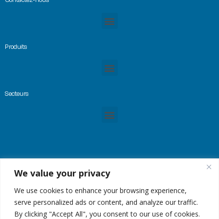
Produits
Secteurs
We value your privacy
© Copyright 2023 -GREMTEK, Tous droits réservés |
Mentions Légales
|
Plan du site
| Site
créé par
Alez PC
We use cookies to enhance your browsing experience,
serve personalized ads or content, and analyze our traffic.
By clicking "Accept All", you consent to our use of cookies.