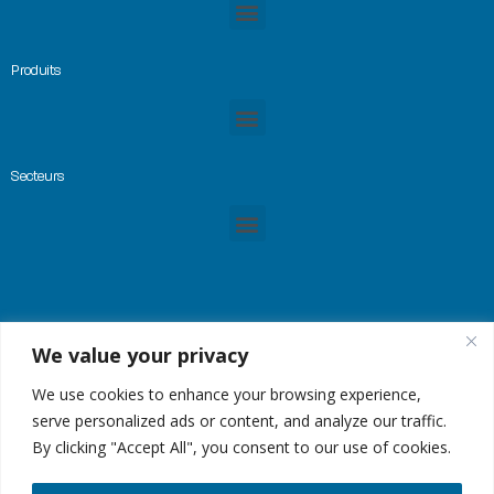
Produits
Secteurs
We value your privacy
© Copyright 2023 -GREMTEK, Tous droits réservés |
Mentions Légales
|
Plan du site
| Site
créé par
Alez PC
We use cookies to enhance your browsing experience,
serve personalized ads or content, and analyze our traffic.
By clicking "Accept All", you consent to our use of cookies.