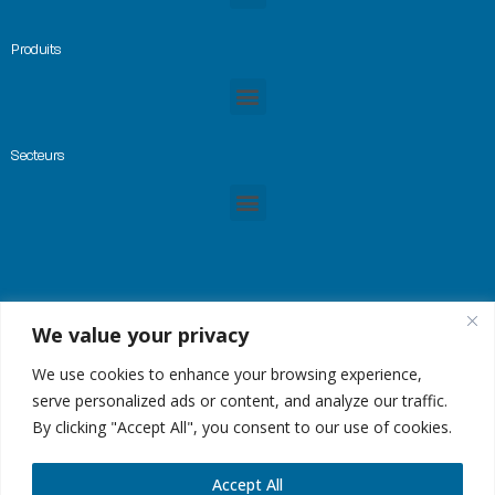
Produits
Secteurs
We value your privacy
© Copyright 2023 -GREMTEK, Tous droits réservés |
Mentions Légales
|
Plan du site
| Site
créé par
Alez PC
We use cookies to enhance your browsing experience,
serve personalized ads or content, and analyze our traffic.
By clicking "Accept All", you consent to our use of cookies.
Accept All